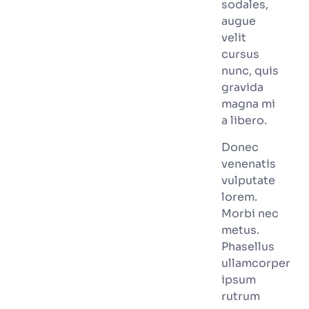
sodales,
augue
velit
cursus
nunc, quis
gravida
magna mi
a libero.
Donec
venenatis
vulputate
lorem.
Morbi nec
metus.
Phasellus
ullamcorper
ipsum
rutrum