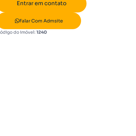
Entrar em contato
Falar Com Admsite
ódigo do imóvel:
1240