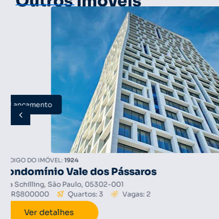
Outros imóveis
Novo
CÓDIGO DO IMÓVEL:
1910
Edifício Parque das Colinas
Rua Campo Grande, São Paulo , 05302-050
R$550000
Quartos: 2
Vagas: 2
Ver detalhes