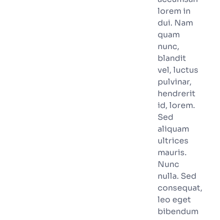
lorem in
dui. Nam
quam
nunc,
blandit
vel, luctus
pulvinar,
hendrerit
id, lorem.
Sed
aliquam
ultrices
mauris.
Nunc
nulla. Sed
consequat,
leo eget
bibendum