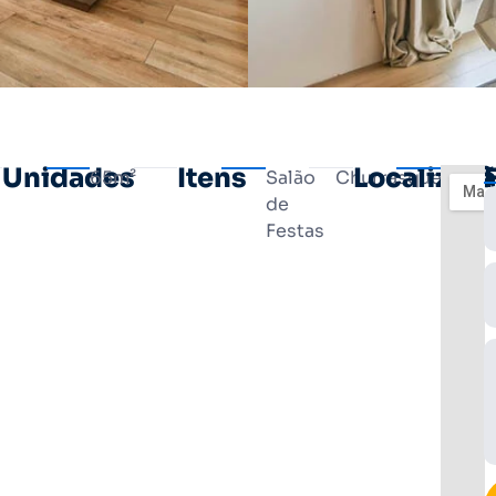
Unidades
Itens
Localizaç
65m²
Salão
Churrasqueira
de
Festas