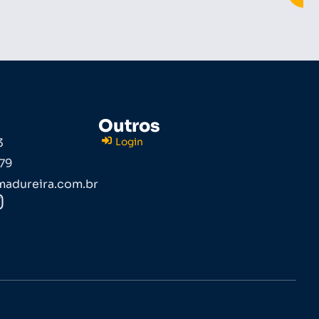
Outros
3
Login
79
adureira.com.br