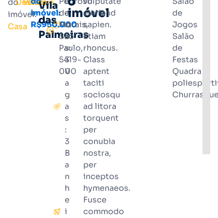
o
do
Pedroso
u
vulputate
Salão
do
Destaque
Venda
Vila
imóvel
imóvel:
de
a
eleifend
de
imóvel:
das
R$950.000
Morais,
rt
sapien.
Jogos
Casa
Palmeiras
São
o
Etiam
Salão
Paulo,
s:
rhoncus.
de
5419-
3
Class
Festas
000
V
aptent
Quadra
a
taciti
poliesporti
g
sociosqu
Churrasque
a
ad litora
s
torquent
:
per
3
conubia
B
nostra,
a
per
n
inceptos
h
hymenaeos.
e
Fusce
i
commodo