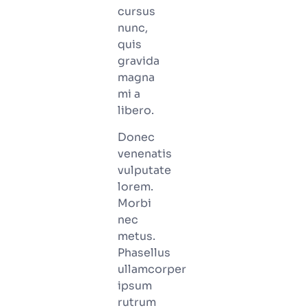
cursus
nunc,
quis
gravida
magna
mi a
libero.
Donec
venenatis
vulputate
lorem.
Morbi
nec
metus.
Phasellus
ullamcorper
ipsum
rutrum