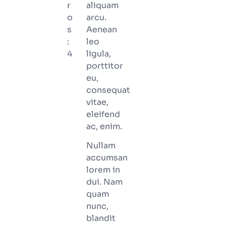
r
aliquam
o
arcu.
s
Aenean
:
leo
4
ligula,
porttitor
eu,
consequat
vitae,
eleifend
ac, enim.
Nullam
accumsan
lorem in
dui. Nam
quam
nunc,
blandit